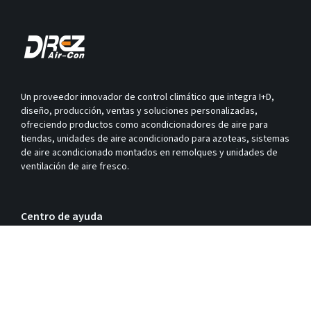
Un proveedor innovador de control climático que integra I+D,
diseño, producción, ventas y soluciones personalizadas,
ofreciendo productos como acondicionadores de aire para
tiendas, unidades de aire acondicionado para azoteas, sistemas
de aire acondicionado montados en remolques y unidades de
ventilación de aire fresco.
Centro de ayuda
¡Contáctanos!
+86 20 3114 7096
info@drez.cn
No. 400 Fubei Road, Shawan Panyu, Guangzhou. 511483
Lun. - Sáb. 9:00 a 18:00 (UTC+8)